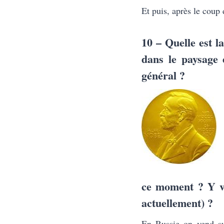
Et puis, après le coup
10 – Quelle est la
dans le paysage 
général ?
ce moment ? Y ve
actuellement) ?
En Russie on vend su