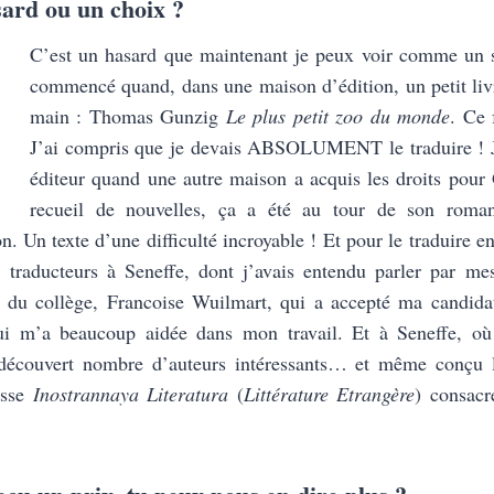
sard ou un choix ?
C’est un hasard que maintenant je peux voir comme un s
commencé quand, dans une maison d’édition, un petit liv
main : Thomas Gunzig
Le plus petit zoo du monde
. Ce 
J’ai compris que je devais ABSOLUMENT le traduire ! 
éditeur quand une autre maison a acquis les droits pour 
recueil de nouvelles, ça a été au tour de son rom
. Un texte d’une difficulté incroyable ! Et pour le traduire 
 traducteurs à Seneffe, dont j’avais entendu parler par mes
ce du collège, Francoise Wuilmart, qui a accepté ma candid
 qui m’a beaucoup aidée dans mon travail. Et à Seneffe, où
ai découvert nombre d’auteurs intéressants… et même conçu
usse
Inostrannaya Literatura
(
Littérature Etrangère
) consacr