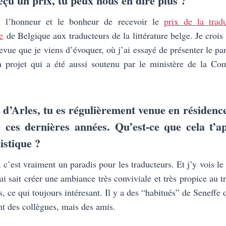
çu un prix, tu peux nous en dire plus ?
u l’honneur et le bonheur de recevoir le
prix de la tradu
e
de Belgique aux traducteurs de la littérature belge. Je crois 
evue que je viens d’évoquer, où j’ai essayé de présenter le pan
n projet qui a été aussi soutenu par le ministère de la Co
d’Arles, tu es régulièrement venue en résidenc
ces dernières années. Qu’est-ce que cela t’a
istique ?
, c’est vraiment un paradis pour les traducteurs. Et j’y vois le 
i sait créer une ambiance très conviviale et très propice au tr
, ce qui toujours intéresant. Il y a des “habitués” de Seneffe 
t des collègues, mais des amis.