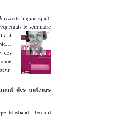
niversité linguistique).
réquentais le séminaire
 Là il
mble…
e des
ionne
tteur.
ement des auteurs
ppe Blasband, Bernard