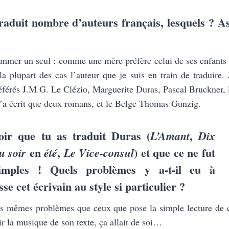
traduit nombre d’auteurs français, lesquels ? As
ommer un seul : comme une mère préfère celui de ses enfants 
a plupart des cas l’auteur que je suis en train de traduire
érés J.M.G. Le Clézio, Marguerite Duras, Pascal Bruckner,
n’a écrit que deux romans, et le Belge Thomas Gunzig.
oir que tu as traduit Duras (
,
L’Amant
Dix
en
,
) et que ce ne fut
u soir
été
Le Vice-consul
imples ! Quels problèmes y a-t-il eu à
se cet écrivain au style si particulier ?
es mêmes problèmes que ceux que pose la simple lecture de c
ir la musique de son texte, ça allait de soi…