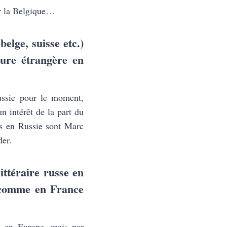
ur la Belgique…
belge, suisse etc.)
ture étrangère en
Russie pour le moment,
n intérêt de la part du
lus en Russie sont Marc
er.
ittéraire russe en
 (comme en France
e en Europe, mais par