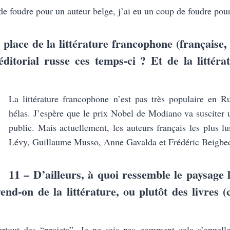
 de foudre pour un auteur belge, j’ai eu un coup de foudre po
 place de la littérature francophone (française, 
éditorial russe ces temps-ci ? Et de la littéra
La littérature francophone n’est pas très populaire en 
hélas. J’espère que le prix Nobel de Modiano va susciter u
public. Mais actuellement, les auteurs français les plus 
Lévy, Guillaume Musso, Anne Gavalda et Frédéric Beigbed
11 – D’ailleurs, à quoi ressemble le paysage l
nd-on de la littérature, ou plutôt des livres
rtout des “projets”. Je ne sais pas comment cela s’appell