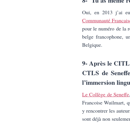
8- Tu as même re
Oui, en 2013 j’ai e
Communauté Francais
pour le numéro de la r
belge francophone, u
Belgique.
9- Après le CITL 
CTLS de Seneffe 
l’immersion lingu
Le Collège de Seneffe
Francoise Wuilmart, qu
y
rencontrer les auteurs
sont déjà non seulemen