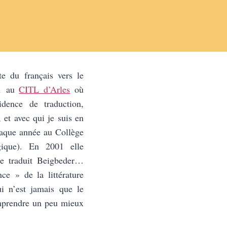
te du français vers le
01 au
CITL d’Arles
où
dence de traduction,
 et avec qui je suis en
haque année au Collège
gique). En 2001 elle
lle traduit Beigbeder…
ce » de la littérature
ui n’est jamais que le
omprendre un peu mieux