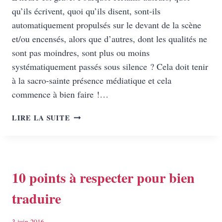
qu’ils écrivent, quoi qu’ils disent, sont-ils
automatiquement propulsés sur le devant de la scène
et/ou encensés, alors que d’autres, dont les qualités ne
sont pas moindres, sont plus ou moins
systématiquement passés sous silence ? Cela doit tenir
à la sacro-sainte présence médiatique et cela
commence à bien faire !…
A
LIRE LA SUITE
BAS
LES
LIVRES,
VIVE
LA
10 points à respecter pour bien
LITTÉRATURE !
traduire
3 juin 2016