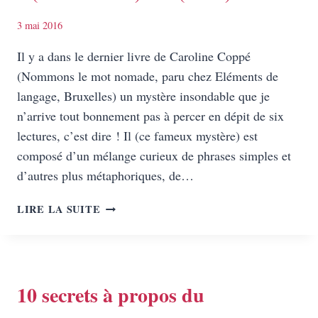
INTERVIEW
DU
3 mai 2016
MONDE
Il y a dans le dernier livre de Caroline Coppé
(Nommons le mot nomade, paru chez Eléments de
langage, Bruxelles) un mystère insondable que je
n’arrive tout bonnement pas à percer en dépit de six
lectures, c’est dire ! Il (ce fameux mystère) est
composé d’un mélange curieux de phrases simples et
d’autres plus métaphoriques, de…
CAROLINE
LIRE LA SUITE
COPPÉ,
ENTRE
N(NOMADISME)
ET
P(OÉSIE)
10 secrets à propos du