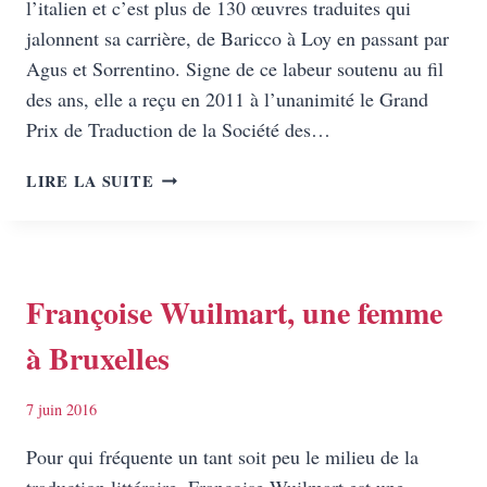
l’italien et c’est plus de 130 œuvres traduites qui
jalonnent sa carrière, de Baricco à Loy en passant par
Agus et Sorrentino. Signe de ce labeur soutenu au fil
des ans, elle a reçu en 2011 à l’unanimité le Grand
Prix de Traduction de la Société des…
FRANÇOISE
LIRE LA SUITE
BRUN,
UNE
GRANDE
DAME
DES
Françoise Wuilmart, une femme
LETTRES
à Bruxelles
ITALIENNES
EN
FRANÇAIS
7 juin 2016
Pour qui fréquente un tant soit peu le milieu de la