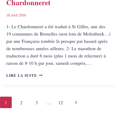
Chardonneret
18 avril 2016
1- Le Chardonneret a été traduit à St Gilles, une des
19 communes de Bruxelles (non loin de Molenbeek…)
par une Française tombée là presque par hasard après
de nombreuses années ailleurs. 2- Le marathon de
traduction a duré 6 mois (plus 1 mois de relecture) à
raison de 8-10 h par jour, samedi compris,…
10
LIRE LA SUITE
SECRETS
À
PROPOS
DU
Navigation
Page
1
2
3
…
12
CHARDONNERET
de
suivante