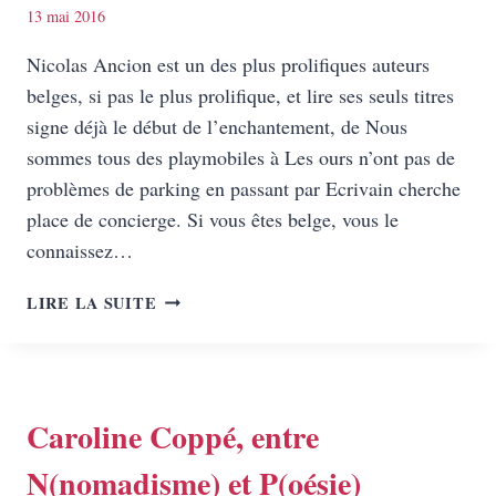
13 mai 2016
Nicolas Ancion est un des plus prolifiques auteurs
belges, si pas le plus prolifique, et lire ses seuls titres
signe déjà le début de l’enchantement, de Nous
sommes tous des playmobiles à Les ours n’ont pas de
problèmes de parking en passant par Ecrivain cherche
place de concierge. Si vous êtes belge, vous le
connaissez…
NICOLAS
LIRE LA SUITE
ANCION,
OU
SANS
DOUTE
LA
Caroline Coppé, entre
PLUS
N(nomadisme) et P(oésie)
LONGUE