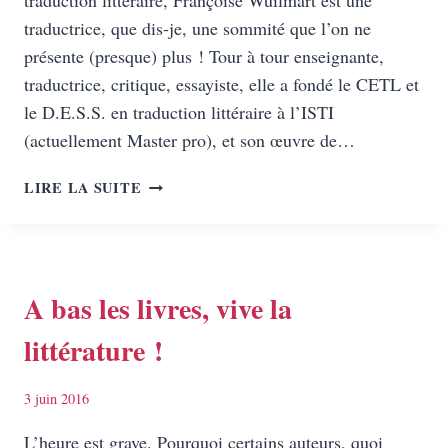
traduction littéraire, Françoise Wuilmart est une
traductrice, que dis-je, une sommité que l’on ne
présente (presque) plus ! Tour à tour enseignante,
traductrice, critique, essayiste, elle a fondé le CETL et
le D.E.S.S. en traduction littéraire à l’ISTI
(actuellement Master pro), et son œuvre de…
FRANÇOISE
LIRE LA SUITE
WUILMART,
UNE
FEMME
À
BRUXELLES
A bas les livres, vive la
littérature !
3 juin 2016
L’heure est grave. Pourquoi certains auteurs, quoi