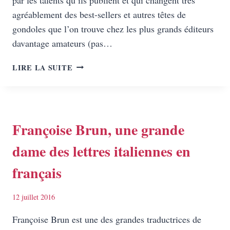
agréablement des best-sellers et autres têtes de
gondoles que l’on trouve chez les plus grands éditeurs
davantage amateurs (pas…
I
LIRE LA SUITE
WENT
TO
THE
MARKET,
MON
Françoise Brun, une grande
P’TIT
dame des lettres italiennes en
PANIER
SOUS
français
MON
BRAS…
12 juillet 2016
Françoise Brun est une des grandes traductrices de