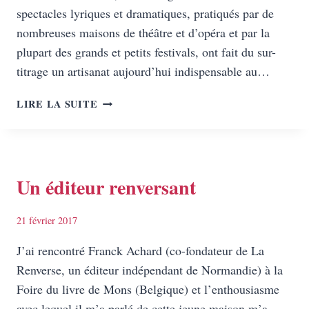
spectacles lyriques et dramatiques, pratiqués par de
nombreuses maisons de théâtre et d’opéra et par la
plupart des grands et petits festivals, ont fait du sur-
titrage un artisanat aujourd’hui indispensable au…
STAGE
LIRE LA SUITE
D’INITIATION
AU
SUR-
TITRAGE
DE
Un éditeur renversant
SPECTACLES
21 février 2017
J’ai rencontré Franck Achard (co-fondateur de La
Renverse, un éditeur indépendant de Normandie) à la
Foire du livre de Mons (Belgique) et l’enthousiasme
avec lequel il m’a parlé de cette jeune maison m’a