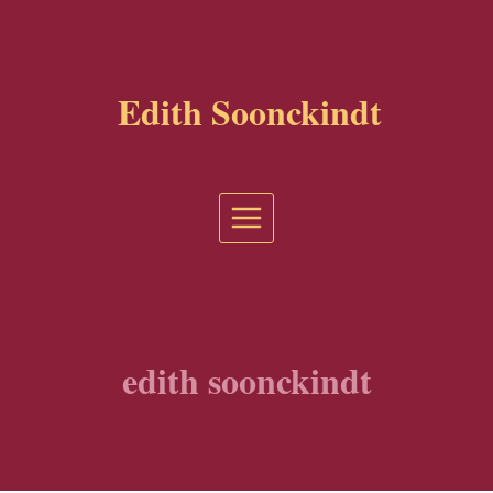
Aller
au
contenu
Edith Soonckindt
edith soonckindt