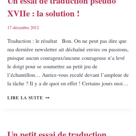
Un essai de traduction pseudo
XVIIe : la solution !
17 décembre 2012
Traduction : le résultat Bon. On ne peut pas dire que
ma dernière newsletter ait déchaîné envies ou passions,
puisque aucun courageux/aucune courageuse n’a levé
le doigt pour se soumettre au petit jeu de
l’échantillon… Auriez-vous reculé devant l’ampleur de
la tâche ? Il y a de quoi en effet ! Certains jours moi…
UN
LIRE LA SUITE
ESSAI
DE
TRADUCTION
PSEUDO
XVIIE
Un petit essai de traduction