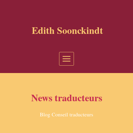
Aller
au
contenu
Edith Soonckindt
News traducteurs
Blog Conseil traducteurs