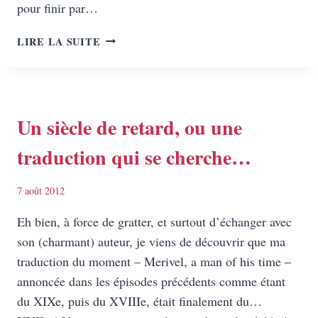
pour finir par…
UNE
LIRE LA SUITE
TRADUCTION
HORS
DU
TEMPS
–
Un siècle de retard, ou une
LA
traduction qui se cherche…
SUITE
!
7 août 2012
Eh bien, à force de gratter, et surtout d’échanger avec
son (charmant) auteur, je viens de découvrir que ma
traduction du moment – Merivel, a man of his time –
annoncée dans les épisodes précédents comme étant
du XIXe, puis du XVIIIe, était finalement du…