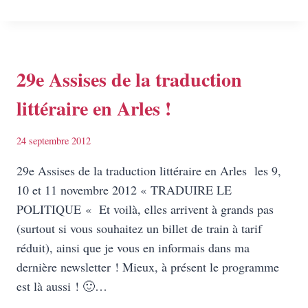
UN
HOMME
DU
XVIIE…
(EXTRAITS
29e Assises de la traduction
DE
littéraire en Arles !
MA
TRADUCTION
POUR
24 septembre 2012
LATTÈS
EN
29e Assises de la traduction littéraire en Arles les 9,
AVANT-
10 et 11 novembre 2012 « TRADUIRE LE
PREMIÈRE
POLITIQUE « Et voilà, elles arrivent à grands pas
!)
(surtout si vous souhaitez un billet de train à tarif
réduit), ainsi que je vous en informais dans ma
dernière newsletter ! Mieux, à présent le programme
est là aussi ! 🙂…