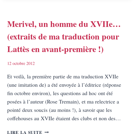
ÉTUDIANTS
EN
TRADUCTION
Merivel, un homme du XVIIe…
LITTÉRAIRE
(extraits de ma traduction pour
DE
L’ITIRI
Lattès en avant-première !)
12 octobre 2012
Et voilà, la première partie de ma traduction XVIIe
(une imitation de) a été envoyée à l’éditrice (réponse
fin octobre environ), les questions ad hoc ont été
posées à l’auteur (Rose Tremain), et ma relectrice a
pointé deux soucis (au moins !), à savoir que les
coffehouses au XVIIe étaient des clubs et non des…
MERIVEL,
LIRE LA SUITE