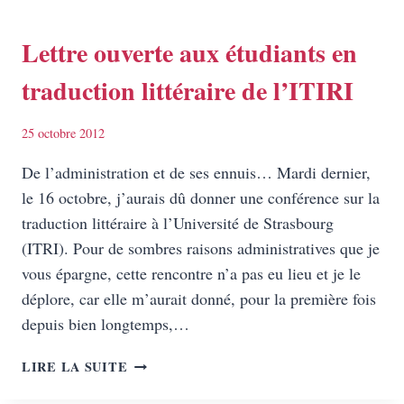
DE
TRADUCTION
XVIIE,
Lettre ouverte aux étudiants en
ÇA
traduction littéraire de l’ITIRI
VOUS
DIRAIT
?
25 octobre 2012
A
VOS
De l’administration et de ses ennuis… Mardi dernier,
CLAVIERS,
le 16 octobre, j’aurais dû donner une conférence sur la
ALORS
traduction littéraire à l’Université de Strasbourg
!
(ITRI). Pour de sombres raisons administratives que je
vous épargne, cette rencontre n’a pas eu lieu et je le
déplore, car elle m’aurait donné, pour la première fois
depuis bien longtemps,…
LETTRE
LIRE LA SUITE
OUVERTE
AUX