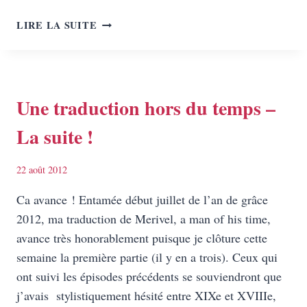
LES
LIRE LA SUITE
ASSISES
DE
LA
TRADUCTION
LITTÉRAIRE
Une traduction hors du temps –
2012
La suite !
!
22 août 2012
Ca avance ! Entamée début juillet de l’an de grâce
2012, ma traduction de Merivel, a man of his time,
avance très honorablement puisque je clôture cette
semaine la première partie (il y en a trois). Ceux qui
ont suivi les épisodes précédents se souviendront que
j’avais stylistiquement hésité entre XIXe et XVIIIe,