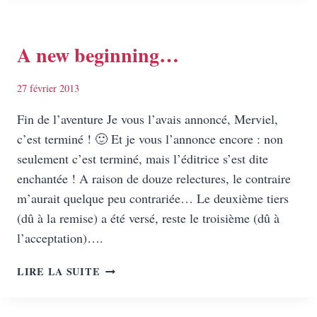
MERIVEL
NOUVEAU
VA
A new beginning…
ARRIVER
!
27 février 2013
Fin de l’aventure Je vous l’avais annoncé, Merviel,
c’est terminé ! 🙂 Et je vous l’annonce encore : non
seulement c’est terminé, mais l’éditrice s’est dite
enchantée ! A raison de douze relectures, le contraire
m’aurait quelque peu contrariée… Le deuxième tiers
(dû à la remise) a été versé, reste le troisième (dû à
l’acceptation)….
A
LIRE LA SUITE
NEW
BEGINNING…