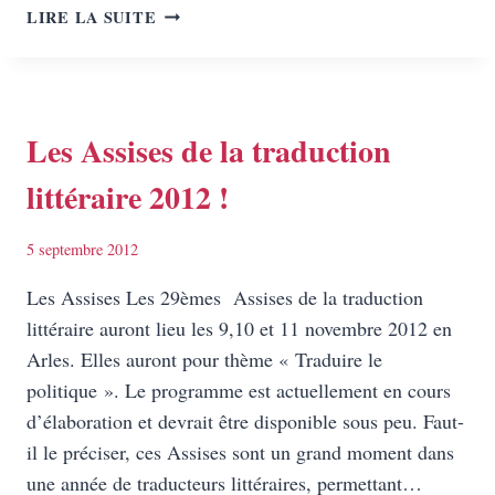
29E
LIRE LA SUITE
ASSISES
DE
LA
TRADUCTION
LITTÉRAIRE
Les Assises de la traduction
EN
littéraire 2012 !
ARLES
!
5 septembre 2012
Les Assises Les 29èmes Assises de la traduction
littéraire auront lieu les 9,10 et 11 novembre 2012 en
Arles. Elles auront pour thème « Traduire le
politique ». Le programme est actuellement en cours
d’élaboration et devrait être disponible sous peu. Faut-
il le préciser, ces Assises sont un grand moment dans
une année de traducteurs littéraires, permettant…